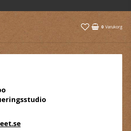
0
Varukorg
oo
ueringsstudio
eet.se