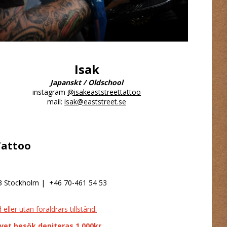
Isak
Japanskt / Oldschool
instagram
@isakeaststreettattoo
mail:
isak@eaststreet.se
 Tattoo
63 Stockholm |
+46 70-461 54 53
ller utan föräldrars tillstånd.
ivet besök depiteras 1.000kr