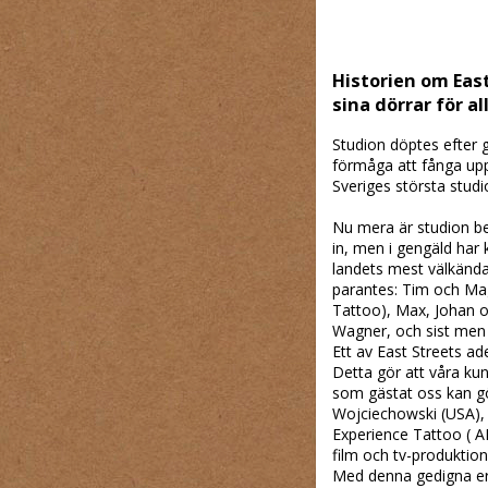
Historien om East
sina dörrar för a
Studion döptes efter 
förmåga att fånga upp
Sveriges största studi
Nu mera är studion be
in, men i gengäld har
landets mest välkända 
parantes: Tim och Mag
Tattoo), Max, Johan oc
Wagner, och sist men 
Ett av East Streets ade
Detta gör att våra kun
som gästat oss kan gö
Wojciechowski (USA), J
Experience Tattoo ( AR
film och tv-produktione
Med denna gedigna erf