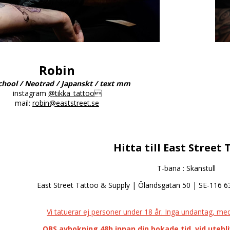
Robin
chool / Neotrad / Japanskt / text mm
instagram
@tikka_tattoo

mail:
robin@eaststreet.se
Hitta till East Street
T-bana : Skanstull
East Street Tattoo & Supply | Ölandsgatan 50 | SE-116 
Vi tatuerar ej personer under 18 år. Inga undantag, med e
OBS avbokning 48h innan din bokade tid, vid utebl