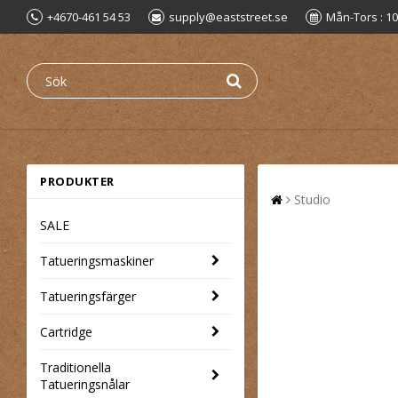
+4670-461 54 53
supply@eaststreet.se
Mån-Tors : 10
PRODUKTER
Studio
SALE
Tatueringsmaskiner
Tatueringsfärger
Cartridge
Traditionella
Tatueringsnålar