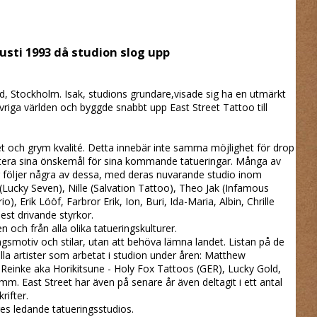
usti 1993 då studion slog upp
, Stockholm. Isak, studions grundare,visade sig ha en utmärkt
vriga världen och byggde snabbt upp East Street Tattoo till
 och grym kvalité. Detta innebär inte samma möjlighet för drop
skutera sina önskemål för sina kommande tatueringar. Många av
är följer några av dessa, med deras nuvarande studio inom
Lucky Seven), Nille (Salvation Tattoo), Theo Jak (Infamous
 Erik Lööf, Farbror Erik, Ion, Buri, Ida-Maria, Albin, Chrille
est drivande styrkor.
n och från alla olika tatueringskulturer.
ngsmotiv och stilar, utan att behöva lämna landet. Listan på de
la artister som arbetat i studion under åren: Matthew
ex Reinke aka Horikitsune - Holy Fox Tattoos (GER), Lucky Gold,
m. East Street har även på senare år även deltagit i ett antal
rifter.
es ledande tatueringsstudios.