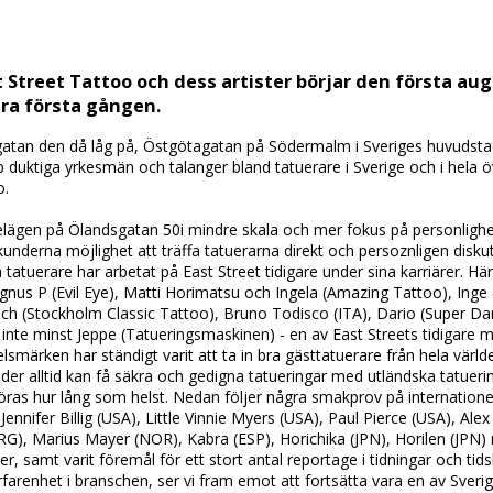
 Street Tattoo och dess artister börjar den första aug
llra första gången.
gatan den då låg på, Östgötagatan på Södermalm i Sveriges huvudstad
 duktiga yrkesmän och talanger bland tatuerare i Sverige och i hela ö
o.
lägen på Ölandsgatan 50i mindre skala och mer fokus på personlighet
 kunderna möjlighet att träffa tatuerarna direkt och persoznligen di
tatuerare har arbetat på East Street tidigare under sina karriärer. H
nus P (Evil Eye), Matti Horimatsu och Ingela (Amazing Tattoo), Inge (
h (Stockholm Classic Tattoo), Bruno Todisco (ITA), Dario (Super Dario),
inte minst Jeppe (Tatueringsmaskinen) - en av East Streets tidigare m
lsmärken har ständigt varit att ta in bra gästtatuerare från hela världe
der alltid kan få säkra och gedigna tatueringar med utländska tatueri
ras hur lång som helst. Nedan följer några smakprov på internationel
ennifer Billig (USA), Little Vinnie Myers (USA), Paul Pierce (USA), Al
G), Marius Mayer (NOR), Kabra (ESP), Horichika (JPN), Horilen (JPN) m
r, samt varit föremål för ett stort antal reportage i tidningar och tidsk
arenhet i branschen, ser vi fram emot att fortsätta vara en av Sverig