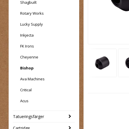
Shagbuilt
Rotary Works
Lucky Supply
Inkjecta
FK Irons
Cheyenne
Bishop
Ava Machines
Critical
Acus
Tatueringsfärger
Cartridge