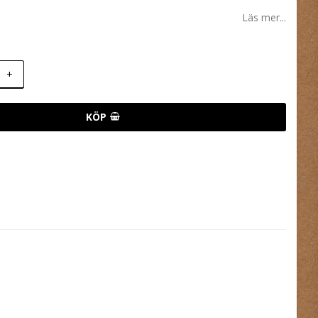
 favoritlistan
Läs mer...
+
KÖP